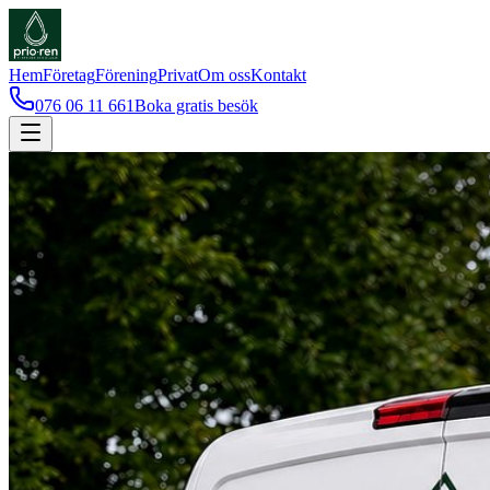
Hem
Företag
Förening
Privat
Om oss
Kontakt
076 06 11 661
Boka gratis besök