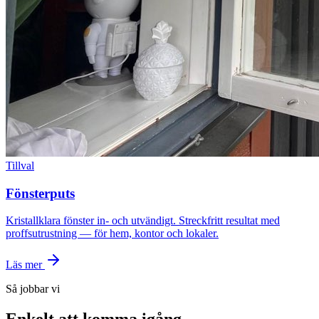
Tillval
Fönsterputs
Kristallklara fönster in- och utvändigt. Streckfritt resultat med
proffsutrustning — för hem, kontor och lokaler.
Läs mer
Så jobbar vi