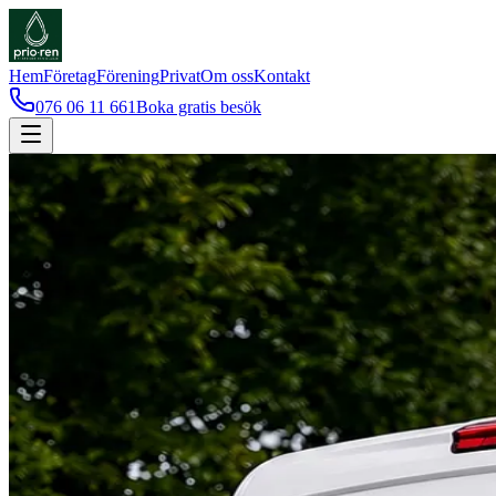
Hem
Företag
Förening
Privat
Om oss
Kontakt
076 06 11 661
Boka gratis besök